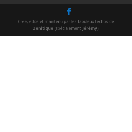
Crée, édité et maintenu par les fabuleux techos de
Zenitique
(spécialement
Jérémy
)