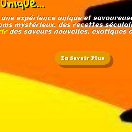
nique...
 une expérience unique et savoureuse
oms mystérieux, des recettes séculair
ir
des saveurs
nouvelles
,
exotiques
En Savoir Plus