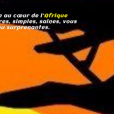
 au cœur de l’
Afrique
es, simples, saines, vous
ou
surprenantes
.