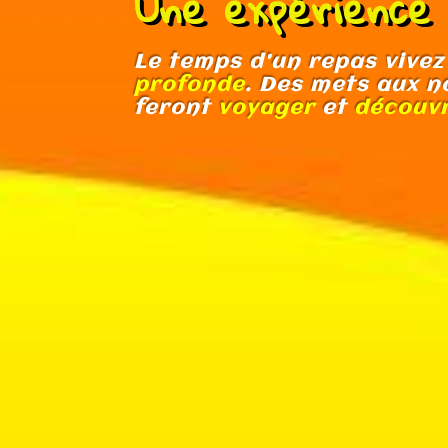
Une expérience u
Le temps d’un repas vivez
profonde
. Des mets aux n
feront
voyager
et
découvr