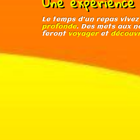
Une expérience u
Le temps d’un repas vivez
profonde
. Des mets aux n
feront
voyager
et
découvr