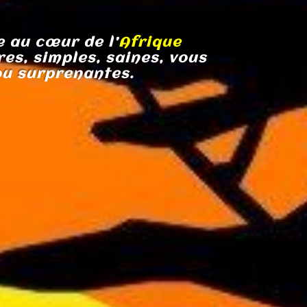
 au cœur de l’
Afrique
es, simples, saines, vous
ou
surprenantes
.