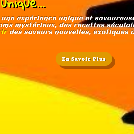
nique...
 une expérience unique et savoureuse
oms mystérieux, des recettes séculair
ir
des saveurs
nouvelles
,
exotiques
En Savoir Plus